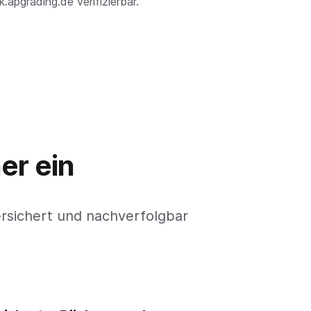
.apgrading.de verifizierbar.
er ein
rsichert und nachverfolgbar