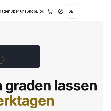
graden
Über uns
Shop
Blog
DE
0
 graden lassen
erktagen