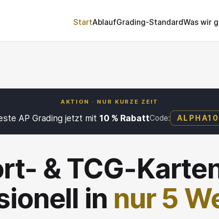
Start
Ablauf
Grading-Standard
Was wir 
AKTION · NUR KURZE ZEIT
este AP Grading jetzt mit
10 % Rabatt
Code:
ALPHA1
rt- & TCG-Karten
sionell in
nur 5 W