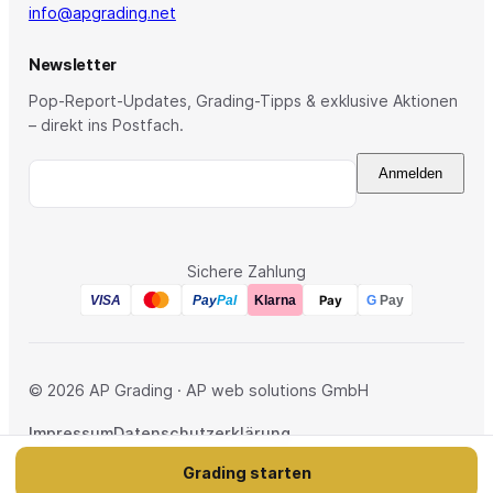
info@apgrading.net
Newsletter
Pop-Report-Updates, Grading-Tipps & exklusive Aktionen
– direkt ins Postfach.
Anmelden
Sichere Zahlung
Pay
Pay
Pal
VISA
Klarna
G
Pay
© 2026 AP Grading · AP web solutions GmbH
Impressum
Datenschutzerklärung
Allgemeine Geschäftsbedingungen
Widerruf
Grading starten
DE
·
EN
·
NL
·
DK
·
FR
·
IT
·
ES